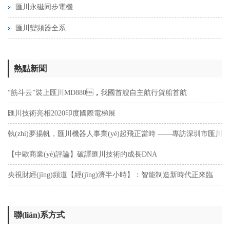
匯川永磁同步電機
匯川變頻器全系
熱點新聞
“筋斗云”裝上匯川MD880，我國首艘自主航行貨船首航
匯川技術亮相2020印度國際電梯展
執(zhí)夢揚帆，匯川機器人事業(yè)起飛正當時 ——專訪深圳市匯川
技術股份有限公司機器人事業(yè)部銷售總監(jiān)張志軍
【中歐商業(yè)評論】破譯匯川技術的成長DNA
央視財經(jīng)頻道【經(jīng)濟半小時】：智能制造新時代正來臨
聯(lián)系方式