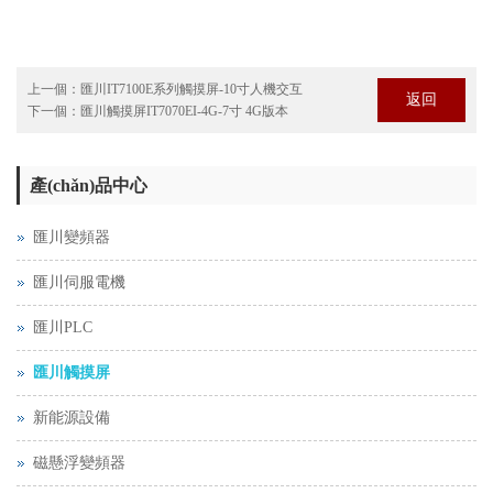
上一個：
匯川IT7100E系列觸摸屏-10寸人機交互
返回
下一個：
匯川觸摸屏IT7070EI-4G-7寸 4G版本
產(chǎn)品中心
匯川變頻器
匯川伺服電機
匯川PLC
匯川觸摸屏
新能源設備
磁懸浮變頻器