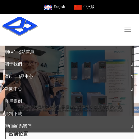
English
中文版
Toggl
naviga
網(wǎng)站首頁
關于我們
產(chǎn)品中心
新聞中心
客戶案例
資料下載
聯(lián)系我們
當前位置