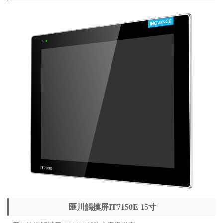
匯川觸摸屏IT7150E 15寸