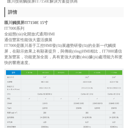
匯川技術觸摸屏IT7150E解決方案提供商
詳情
匯川觸摸屏IT7150E 15寸
IT7000系列
全組態(tài)化開放式通用HMI
通信豐富性能強大靈活擴展
IT7000是匯川基于工控HMI發(fā)展趨勢研發(fā)的全新一代觸摸
屏，在顯示效果上有顯著提升，與傳統(tǒng)HMI相比，IT7000通信
更加豐富，功能更加全面，具有更強大的數(shù)據(jù)處理能力和更
快的響應速度。